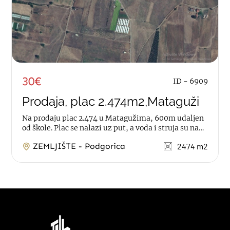
30€
ID - 6909
Prodaja, plac 2.474m2,Mataguži
Na prodaju plac 2.474 u Matagužima, 600m udaljen
od škole. Plac se nalazi uz put, a voda i struja su na
susjednoj parceli. Moguća...
ZEMLJIŠTE - Podgorica
2474 m2