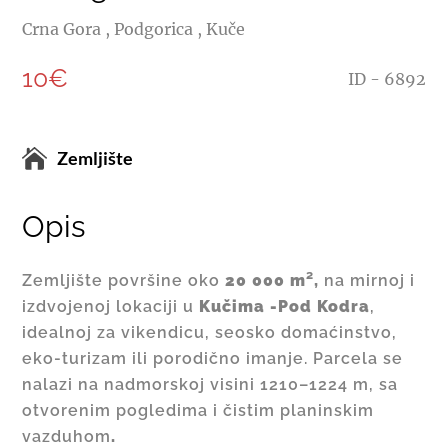
Crna Gora , Podgorica , Kuče
10€
ID - 6892
Zemljište
Opis
Zemljište površine oko
20 000 m²,
na mirnoj i
izdvojenoj lokaciji u
Kučima -Pod Kodra
,
idealnoj za vikendicu, seosko domaćinstvo,
eko‑turizam ili porodično imanje. Parcela se
nalazi na nadmorskoj visini 1210–1224 m, sa
otvorenim pogledima i čistim planinskim
vazduhom
.