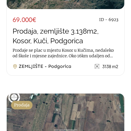
69.000€
ID - 6923
Prodaja, zemljište 3.138m2,
Kosor, Kuči, Podgorica
Prodaje se plac u mjestu Kosor u Kučima, nedaleko
od škole i mjesne zajednice. Oko 16km udaljen od
Podgorice. Plac je površine...
ZEMLJIŠTE - Podgorica
3138 m2
Prodaja