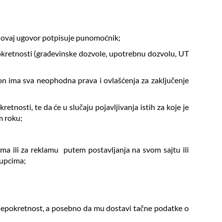
ko ovaj ugovor potpisuje punomoćnik;
pokretnosti (građevinske dozvole, upotrebnu dozvolu, UT
a on ima sva neophodna prava i ovlašćenja za zaključenje
tnosti, te da će u slučaju pojavljivanja istih za koje je
om roku;
ma ili za reklamu putem postavljanja na svom sajtu ili
 kupcima;
 nepokretnost, a posebno da mu dostavi tačne podatke o