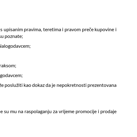
 s upisanim pravima, teretima i pravom preče kupovine i
su poznate;
 s Nalogodavcem;
 praksom;
alogodavcem;
može poslužiti kao dokaz da je nepokretnosti prezentovana
je su mu na raspolaganju za vrijeme promocije i prodaje