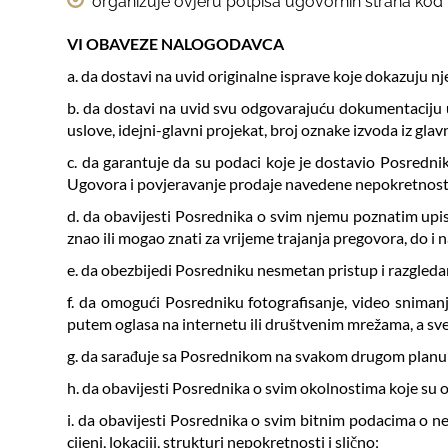
organizuje ovjeru potpisa ugovornih strana kod
VI OBAVEZE NALOGODAVCA
a. da dostavi na uvid originalne isprave koje dokazuju 
b. da dostavi na uvid svu odgovarajuću dokumentaciju u
uslove, idejni-glavni projekat, broj oznake izvoda iz glavn
c. da garantuje da su podaci koje je dostavio Posrednik
Ugovora i povjeravanje prodaje navedene nepokretnost
d. da obavijesti Posrednika o svim njemu poznatim upisan
znao ili mogao znati za vrijeme trajanja pregovora, do i
e. da obezbijedi Posredniku nesmetan pristup i razgled
f. da omogući Posredniku fotografisanje, video sniman
putem oglasa na internetu ili društvenim mrežama, a sve
g. da sarađuje sa Posrednikom na svakom drugom planu u 
h. da obavijesti Posrednika o svim okolnostima koje su 
i. da obavijesti Posrednika o svim bitnim podacima o 
cijeni, lokaciji, strukturi nepokretnosti i slično;