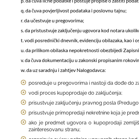
p. da čuva lične podatke i poštuje propise o zaštiti poda
q. da čuva povjerljivost podataka i poslovnu tajnu;
r. da učestvuje u pregovorima;
s. da pristustvuje zaključenju ugovora kod notara ukoli
t. vodi posrednički dnevnik, evidenciju obilazaka, kao i
u. da prilikom obilaska nepokretnosti obezbijedi Zapisn
v. da čuva dokumentaciju u zakonski propisanim rokovi
w. da uz saradnju i zahtjev Nalogodavca:
posreduje u pregovorima i nastoji da dođe do z
vodi proces kupoprodaje do zaključenja;
prisustvuje zaključenju pravnog posla (Predugo
prisustvuje primopredaji nekretnine koja je pre
ako je predmet ugovora o kupoprodaji zemljišt
zainteresovanu stranu;