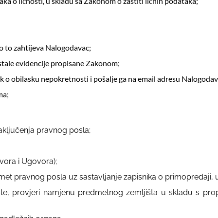
taka o ličnosti, u skladu sa Zakonom o zaštiti ličnih podataka;
ko to zahtijeva Nalogodavac;
 ostale evidencije propisane Zakonom;
ik o obilasku nepokretnosti i pošalje ga na email adresu Nalogoda
ma;
aključenja pravnog posla;
vora i Ugovora);
dmet pravnog posla uz sastavljanje zapisnika o primopredaji,
e, provjeri namjenu predmetnog zemljišta u skladu s prop