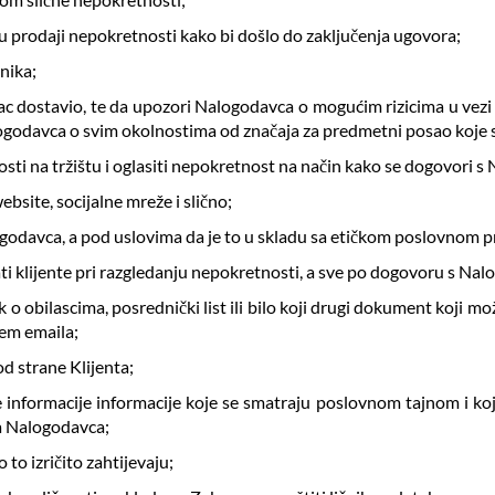
u prodaji nepokretnosti kako bi došlo do zaključenja ugovora;
dnika;
ac dostavio, te da upozori Nalogodavca o mogućim rizicima u vezi
logodavca o svim okolnostima od značaja za predmetni posao koje 
osti na tržištu i oglasiti nepokretnost na način kako se dogovori
ebsite, socijalne mreže i slično;
logodavca, a pod uslovima da je to u skladu sa etičkom poslovnom
ti klijente pri razgledanju nepokretnosti, a sve po dogovoru s N
ik o obilascima, posrednički list ili bilo koji drugi dokument koji 
em emaila;
od strane Klijenta;
je informacije informacije koje se smatraju poslovnom tajnom i ko
a Nalogodavca;
 to izričito zahtijevaju;