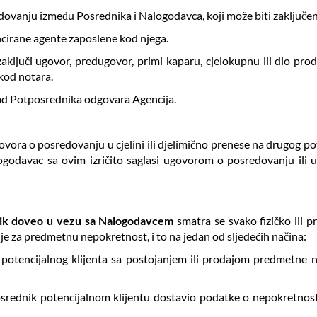
ovanju između Posrednika i Nalogodavca, koji može biti zaključen
ncirane agente zaposlene kod njega.
ljuči ugovor, predugovor, primi kaparu, cjelokupnu ili dio prodaj
kod notara.
rad Potposrednika odgovara Agencija.
ovora o posredovanju u cjelini ili djelimično prenese na drugog p
godavac sa ovim izričito saglasi ugovorom o posredovanju ili 
nik doveo u vezu sa Nalogodavcem
smatra se svako fizičko ili p
je za predmetnu nepokretnost, i to na jedan od sljedećih načina:
potencijalnog klijenta sa postojanjem ili prodajom predmetne 
srednik potencijalnom klijentu dostavio podatke o nepokretnosti (