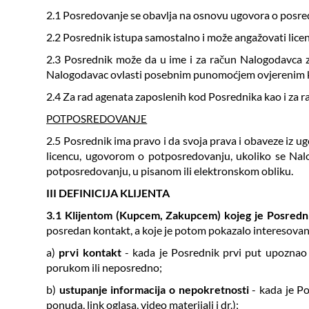
2.1 Posredovanje se obavlja na osnovu ugovora o posred
2.2 Posrednik istupa samostalno i može angažovati lice
2.3 Posrednik može da u ime i za račun Nalogodavca zak
Nalogodavac ovlasti posebnim punomoćjem ovjerenim 
2.4 Za rad agenata zaposlenih kod Posrednika kao i za 
POTPOSREDOVANJE
2.5 Posrednik ima pravo i da svoja prava i obaveze iz ug
licencu, ugovorom o potposredovanju, ukoliko se Nalo
potposredovanju, u pisanom ili elektronskom obliku.
III DEFINICIJA KLIJENTA
3.1 Klijentom (Kupcem, Zakupcem) kojeg je Posred
posredan kontakt, a koje je potom pokazalo interesovan
a)
prvi kontakt
- kada je Posrednik prvi put upoznao 
porukom ili neposredno;
b)
ustupanje informacija o nepokretnosti
- kada je Po
ponuda, link oglasa, video materijali i dr.);