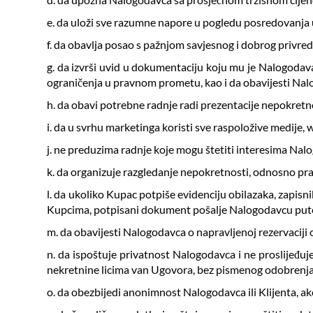
e. da uloži sve razumne napore u pogledu posredovanja 
f. da obavlja posao s pažnjom savjesnog i dobrog privre
g. da izvrši uvid u dokumentaciju koju mu je Nalogodav
ograničenja u pravnom prometu, kao i da obavijesti Na
h. da obavi potrebne radnje radi prezentacije nepokretn
i. da u svrhu marketinga koristi sve raspoložive medije, w
j. ne preduzima radnje koje mogu štetiti interesima Na
k. da organizuje razgledanje nepokretnosti, odnosno pra
l. da ukoliko Kupac potpiše evidenciju obilazaka, zapisn
Kupcima, potpisani dokument pošalje Nalogodavcu put
m. da obavijesti Nalogodavca o napravljenoj rezervaciji 
n. da ispoštuje privatnost Nalogodavca i ne proslijeđu
nekretnine licima van Ugovora, bez pismenog odobrenj
o. da obezbijedi anonimnost Nalogodavca ili Klijenta, ako