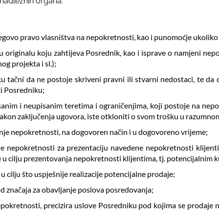
 nadležnih organa.
njegovo pravo vlasništva na nepokretnosti, kao i punomoćje ukoli
 originalu koju zahtijeva Posrednik, kao i isprave o namjeni ne
og projekta i sl.);
u tačni da ne postoje skriveni pravni ili stvarni nedostaci, te d
i Posredniku;
im i neupisanim teretima i ograničenjima, koji postoje na nepokre
 nakon zaključenja ugovora, iste otkloniti o svom trošku u razumn
anje nepokretnosti, na dogovoren način i u dogovoreno vrijeme;
je nepokretnosti za prezentaciju navedene nepokretnosti klijenti
 u cilju prezentovanja nepokretnosti klijentima, tj. potencijalnim
cilju što uspješnije realizacije potencijalne prodaje;
od značaja za obavljanje poslova posredovanja;
nepokretnosti, precizira uslove Posredniku pod kojima se prodaje