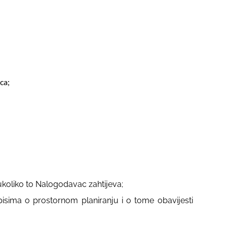
vca;
 ukoliko to Nalogodavac zahtijeva;
isima o prostornom planiranju i o tome obavijesti