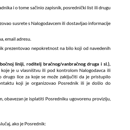
nika i o tome sačinio zapisnik, posrednički list ili drugu
izovao susrete s Nalogodavcem ili dostavljao informacije
na, email adresu.
nik prezentovao nepokretnost na bilo koji od navedenih
čnoj liniji, roditelj bračnog/vanbračnog druga i sl.),
e koje je u vlasništvu ili pod kontrolom Nalogodavca ili
 drugo lice za koje se može zaključiti da je pristupilo
ntaktu koji je organizovao Posrednik ili je došlo do
, obavezan je isplatiti Posredniku ugovorenu proviziju,
lučaj, ako je Posrednik: