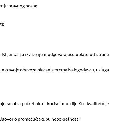
čenju pravnog posla;
ti;
 Klijenta, sa izvršenjem odgovarajuće uplate od strane
ispunio svoje obaveze plaćanja prema Nalogodavcu, usluga
je smatra potrebnim i korisnim u cilju što kvalitetnije
lo Ugovor o prometu/zakupu nepokretnosti;