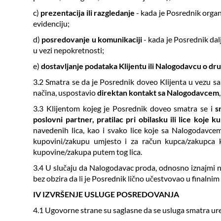
c)
prezentacija ili razgledanje
- kada je Posrednik organi
evidenciju;
d)
posredovanje u komunikaciji
- kada je Posrednik dal
u vezi nepokretnosti;
e)
dostavljanje podataka Klijentu ili Nalogodavcu o dr
3.2 Smatra se da je Posrednik doveo Klijenta u vezu s
načina, uspostavio
direktan kontakt sa Nalogodavcem
3.3 Klijentom kojeg je Posrednik doveo smatra se i
s
poslovni partner, pratilac pri obilasku ili lice koje k
navedenih lica, kao i svako lice koje sa Nalogodavcem 
kupovini/zakupu umjesto i za račun kupca/zakupca ko
kupovine/zakupa putem tog lica.
3.4 U slučaju da Nalogodavac proda, odnosno iznajmi ne
bez obzira da li je Posrednik lično učestvovao u finalni
IV IZVRŠENJE USLUGE POSREDOVANJA
4.1 Ugovorne strane su saglasne da se usluga smatra ur