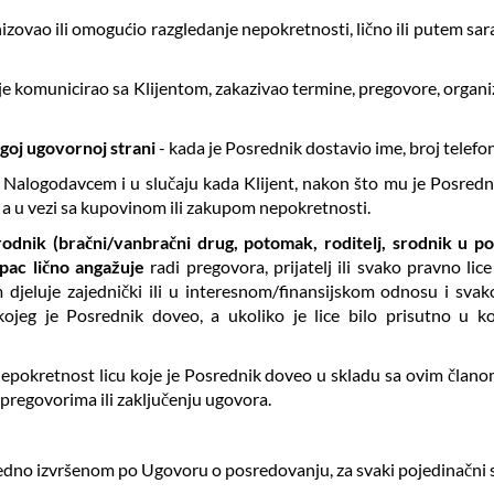
zovao ili omogućio razgledanje nepokretnosti, lično ili putem sarad
je komunicirao sa Klijentom, zakazivao termine, pregovore, organ
ugoj ugovornoj strani
- kada je Posrednik dostavio ime, broj telefo
a Nalogodavcem i u slučaju kada Klijent, nakon što mu je Posred
, a u vezi sa kupovinom ili zakupom nepokretnosti.
rodnik (bračni/vanbračni drug, potomak, roditelj, srodnik u pobo
upac lično angažuje
radi pregovora, prijatelj ili svako pravno lic
djeluje zajednički ili u interesnom/finansijskom odnosu i svako
jeg je Posrednik doveo, a ukoliko je lice bilo prisutno u ko
pokretnost licu koje je Posrednik doveo u skladu sa ovim članom
m pregovorima ili zaključenju ugovora.
edno izvršenom po Ugovoru o posredovanju, za svaki pojedinačni s