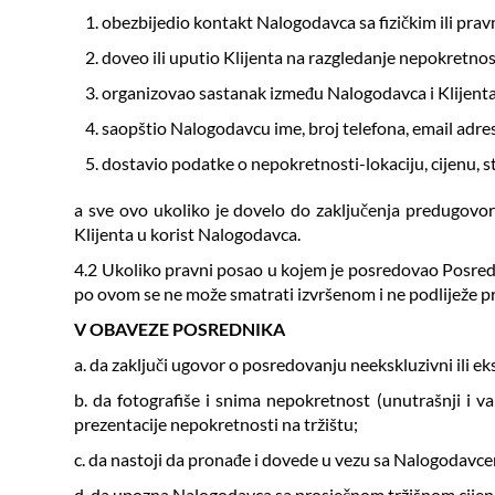
obezbijedio kontakt Nalogodavca sa fizičkim ili pra
doveo ili uputio Klijenta na razgledanje nepokretnos
organizovao sastanak između Nalogodavca i Klijent
saopštio Nalogodavcu ime, broj telefona, email adre
dostavio podatke o nepokretnosti-lokaciju, cijenu, st
a sve ovo ukoliko je dovelo do zaključenja predugovor
Klijenta u korist Nalogodavca.
4.2 Ukoliko pravni posao u kojem je posredovao Posredni
po ovom se ne može smatrati izvršenom i ne podliježe pr
V OBAVEZE POSREDNIKA
a. da zaključi ugovor o posredovanju neekskluzivni ili 
b. da fotografiše i snima nepokretnost (unutrašnji i v
prezentacije nepokretnosti na tržištu;
c. da nastoji da pronađe i dovede u vezu sa Nalogodavce
d. da upozna Nalogodavca sa prosječnom tržišnom cijen