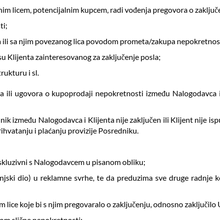
vnim licem, potencijalnim kupcem, radi vođenja pregovora o zaklju
ti;
a ili sa njim povezanog lica povodom prometa/zakupa nepokretnos
su Klijenta zainteresovanog za zaključenje posla;
rukturu i sl.
a ili ugovora o kupoprodaji nepokretnosti između Nalogodavca i
k između Nalogodavca i Klijenta nije zaključen ili Klijent nije 
ihvatanju i plaćanju provizije Posredniku.
ekskluzivni s Nalogodavcem u pisanom obliku;
anjski dio) u reklamne svrhe, te da preduzima sve druge radnje ko
m lice koje bi s njim pregovaralo o zaključenju, odnosno zaključi
om slične nepokretnosti;