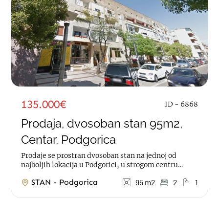
135.000€
ID - 6868
Prodaja, dvosoban stan 95m2,
Centar, Podgorica
Prodaje se prostran dvosoban stan na jednoj od
najboljih lokacija u Podgorici, u strogom centru
grada, Karađorđeva ulica. Stan je površine...
STAN - Podgorica
95 m2
2
1