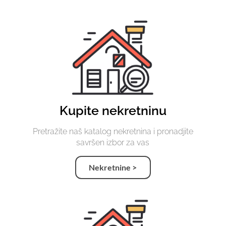
Kupite nekretninu
Pretražite naš katalog nekretnina i pronadjite
savršen izbor za vas
Nekretnine >