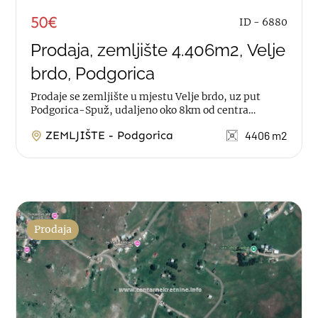
50€
ID - 6880
Prodaja, zemljište 4.406m2, Velje
brdo, Podgorica
Prodaje se zemljište u mjestu Velje brdo, uz put
Podgorica-Spuž, udaljeno oko 8km od centra
Podgorice. Plac je površine 4.406m2....
ZEMLJIŠTE - Podgorica
4406 m2
Prodaja