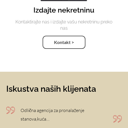
Izdajte nekretninu
Kontaktirajte nas i izdajte vašu nekretninu preko
nas
Kontakt >
Iskustva naših klijenata
Odlična agencija za pronalaženje
stanova,kuća…