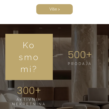
Više >
Ko
500+
smo
PRODAJA
mi?
300+
AKTIVNIH
NEKRETNINA