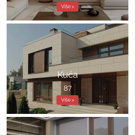
Više >
Kuća
87
Više >