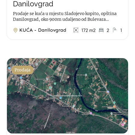
Danilovgrad
Prodaje se kuća u mjestu Sladojevo kopito, opština
Danilovgrad, oko 900m udaljeno od Bulevara
Podgorica-Danilovgrad. Kuća je...
KUĆA - Danilovgrad
172 m2
2
1
Prodaja