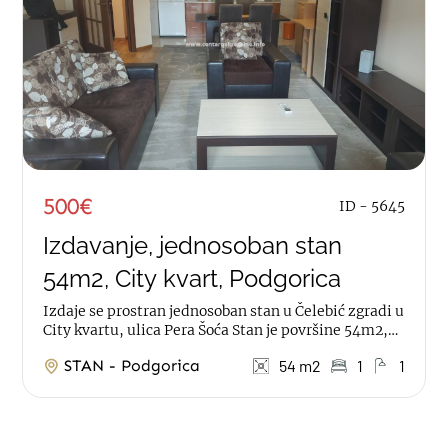
500€
ID - 5645
Izdavanje, jednosoban stan
54m2, City kvart, Podgorica
Izdaje se prostran jednosoban stan u Čelebić zgradi u
City kvartu, ulica Pera Šoća Stan je površine 54m2,
na prvom spratu Struktura:...
STAN - Podgorica
54 m2
1
1