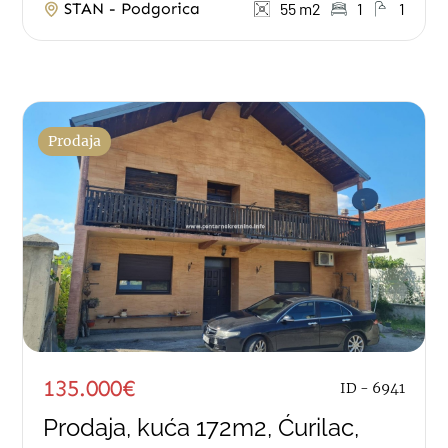
STAN - Podgorica
55 m2
1
1
Prodaja
135.000€
ID - 6941
Prodaja, kuća 172m2, Ćurilac,