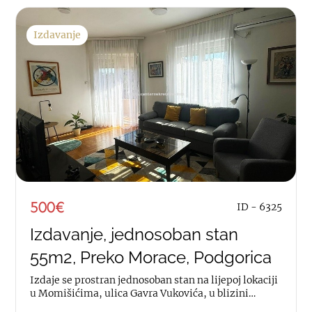
Izdavanje
500€
ID - 6325
Izdavanje, jednosoban stan
55m2, Preko Morace, Podgorica
Izdaje se prostran jednosoban stan na lijepoj lokaciji
u Momišićima, ulica Gavra Vukovića, u blizini
privatne klinike Ars medica. Stan je...