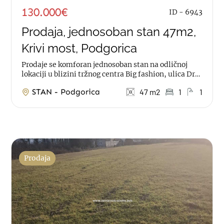
130.000€
ID - 6943
Prodaja, jednosoban stan 47m2,
Krivi most, Podgorica
Prodaje se komforan jednosoban stan na odličnoj
lokaciji u blizini tržnog centra Big fashion, ulica Dr
Vukašina Markovića. Stan je...
STAN - Podgorica
47 m2
1
1
Prodaja