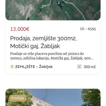
13.000€
ID - 6595
Prodaja, zemljište 300m2,
Motički gaj, Žabljak
Prodaje se više placeva površine od 300m2 do
500m2, odlična lokacija, Motički gaj, Žabljak, 900m
udaljeno od benzinske pumpe i...
ZEMLJIŠTE - Žabljak
300 m2
Prodaja