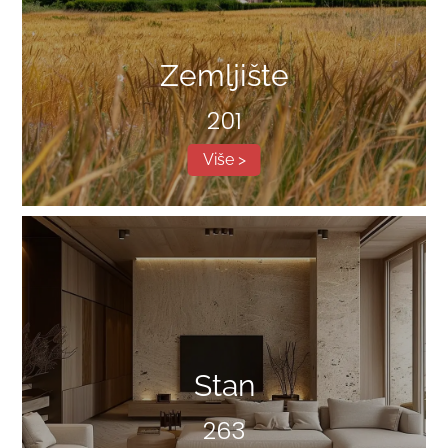
Zemljište
201
Više >
Stan
263