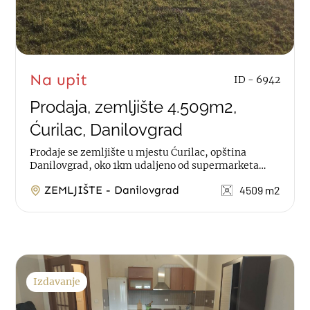
Na upit
ID - 6942
Prodaja, zemljište 4.509m2,
Ćurilac, Danilovgrad
Prodaje se zemljište u mjestu Ćurilac, opština
Danilovgrad, oko 1km udaljeno od supermarketa
Voli. Zemljište je...
ZEMLJIŠTE - Danilovgrad
4509 m2
Izdavanje