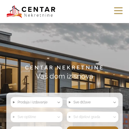
CENTAR NEKRETNINE
Vaš dom iz snova
Prodaja i izdavanje
Sve države
Sve opštine
Svi dijelovi grada