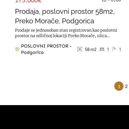
175.000€
Prodaja, poslovni prostor 58m2,
Preko Morače, Podgorica
Prodaje se jednosoban stan registrovan kao poslovni
prostor na odličnoj lokaciji Preko Morače, ulica
Svetozara Markovića, u blizini MUP-a i...
POSLOVNI PROSTOR -
58 m2
1
1
Podgorica
2
1