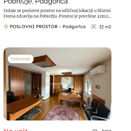
Pobrežje, Podgorica
Izdaje se poslovni prostor na odličnoj lokaciji u blizini
Doma zdravlja na Pobrežju. Prostor je površine 32m2,
na prizemlju, sa 2 ulaza. ...
POSLOVNI PROSTOR - Podgorica
32 m2
Izdavanje
ID - 6910