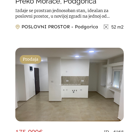
Preko Morače, Podgorica
Izdaje se prostran jednosoban stan, idealan za
poslovni prostor, u novijoj zgradi na jednoj od
najboljih lokacija u gradu, u Moskovskoj ulici. ...
POSLOVNI PROSTOR - Podgorica
52 m2
Prodaja
ID - 6768