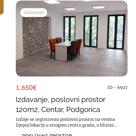
Izdavanje
1.650€
ID - 6927
Izdavanje, poslovni prostor
120m2, Centar, Podgorica
Izdaje se registrovan poslovni prostor na veoma
lijepoj lokaciji u strogom centru grada, u blizini
Crnogorskog Narodnog Pozorišta. Prostor je...
POSLOVNI PROSTOR -