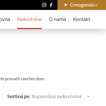
Crnogorski
ovna
Nekretnine
O nama
Kontakt
ste pronašli savršen dom.
Sortiraj po: