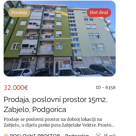
Prodaja
Hot deal
32.000€
ID - 6358
Prodaja, poslovni prostor 15m2,
Zabjelo, Podgorica
Prodaje se poslovni prostor na dobroj lokaciji na
Zabjelu, u dijelu preko puta Zabjelske Vektre. Prostor
je površine 15m2, nalazi se na...
POSLOVNI PROSTOR - Podgorica
15 m2