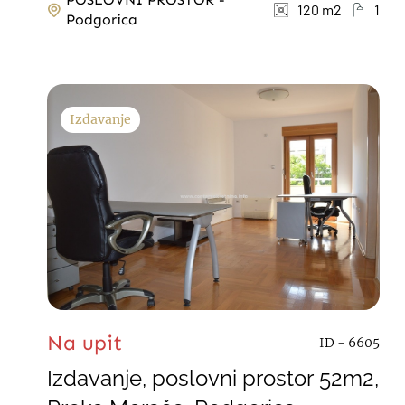
120 m2
1
Podgorica
Izdavanje
Na upit
ID - 6605
Izdavanje, poslovni prostor 52m2,