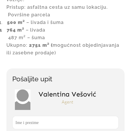
Pristup:
asfaltna cesta uz samu lokaciju.
Površine parcela
500 m²
– livada i šuma
1.
1 764 m²
– livada
487 m² – šuma
Ukupno:
2751 m² (
mogućnost objedinjavanja
ili zasebne prodaje)
Pošaljite upit
Valentina Vešović
Agent