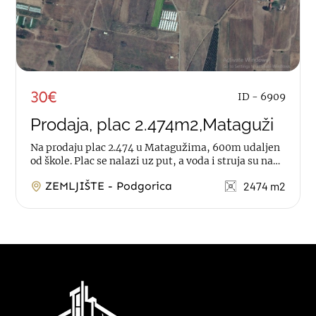
30€
ID - 6909
Prodaja, plac 2.474m2,Mataguži
Na prodaju plac 2.474 u Matagužima, 600m udaljen
od škole. Plac se nalazi uz put, a voda i struja su na
susjednoj parceli. Moguća...
ZEMLJIŠTE - Podgorica
2474 m2