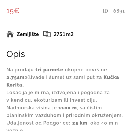
15€
ID - 6891
Zemljište
2751 m2
Opis
Na prodaju
tri parcele
,ukupne površine
2.751m
2(livade i šume) uz sami put za
Kučka
Korita.
Lokacija je mirna, izdvojena i pogodna za
vikendicu, ekoturizam ili investiciju.
Nadmorska visina je
1100 m
, sa čistim
planinskim vazduhom i prirodnim okruženjem.
Udaljenost od Podgorice
: 25 km
, oko 40 min
vožnje.