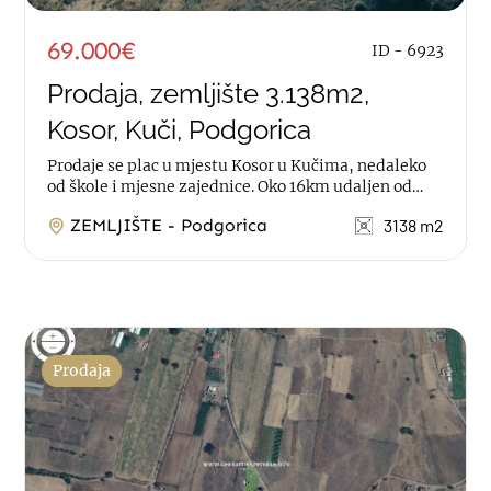
69.000€
ID - 6923
Prodaja, zemljište 3.138m2,
Kosor, Kuči, Podgorica
Prodaje se plac u mjestu Kosor u Kučima, nedaleko
od škole i mjesne zajednice. Oko 16km udaljen od
Podgorice. Plac je površine...
ZEMLJIŠTE - Podgorica
3138 m2
Prodaja