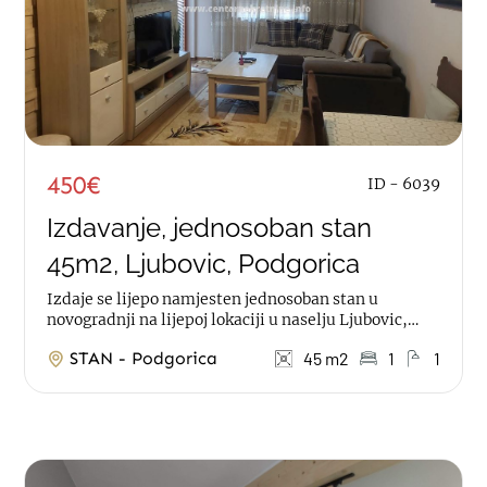
450€
ID - 6039
Izdavanje, jednosoban stan
45m2, Ljubovic, Podgorica
Izdaje se lijepo namjesten jednosoban stan u
novogradnji na lijepoj lokaciji u naselju Ljubovic,
preko puta klinike Life Stan je povrsine 45m2, na...
STAN - Podgorica
45 m2
1
1