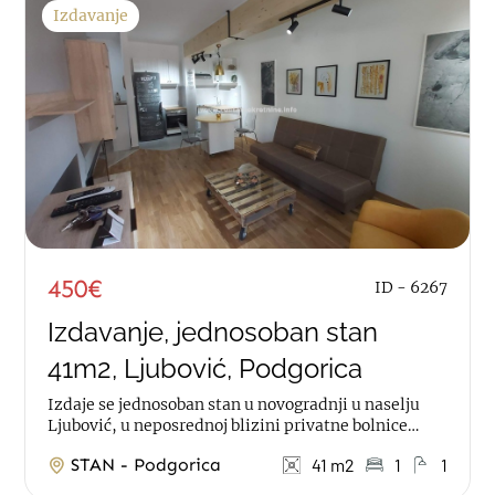
Izdavanje
450€
ID - 6267
Izdavanje, jednosoban stan
41m2, Ljubović, Podgorica
Izdaje se jednosoban stan u novogradnji u naselju
Ljubović, u neposrednoj blizini privatne bolnice
Codra. Stan je površine 41m2, na prvom...
STAN - Podgorica
41 m2
1
1