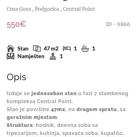
Crna Gora , Podgorica , Central Point
550€
ID - 6866
Stan
47 m2
1
1
Namješten
1
Opis
Izdaje se
jednosoban stan
u fazi 7 stambenog
kompleksa Central Point.
Stan je površine
47m2
, na
drugom spratu
, sa
garažnim mjestom
.
Struktura
: hodnik, dnevna soba sa
trpezarijom, kuhinja, spavaća soba, kupatilo,