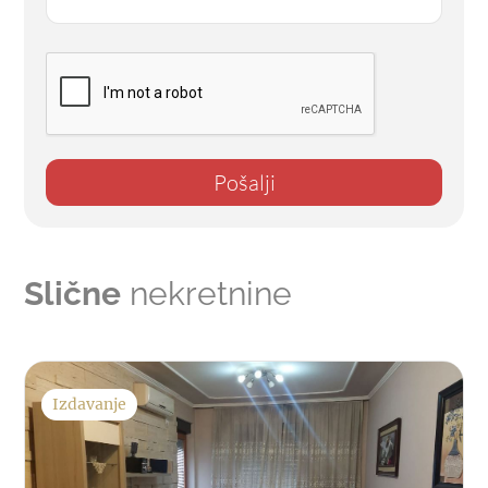
Pošalji
Slične
nekretnine
Izdavanje