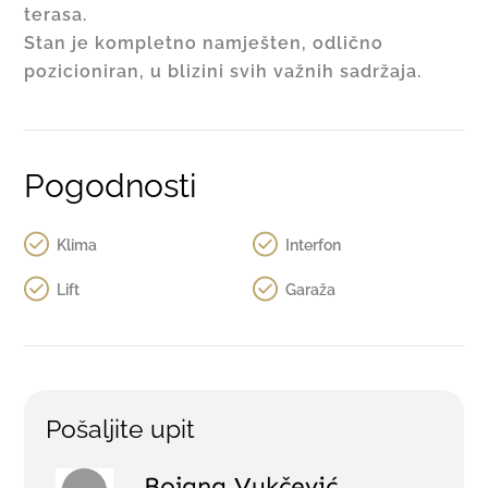
terasa.
Stan je kompletno namješten, odlično
pozicioniran, u blizini svih važnih sadržaja.
Pogodnosti
Klima
Interfon
Lift
Garaža
Pošaljite upit
Bojana Vukčević