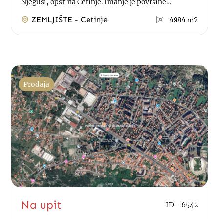
Njeguši, opština Cetinje. Imanje je površine
4.984m2, sa kućom od 70m2. ...
ZEMLJIŠTE - Cetinje
4984 m2
Prodaja
Na upit
ID - 6542