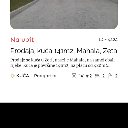
Na upit
ID - 4424
Prodaja, kuća 141m2, Mahala, Zeta
Prodaje se kuća u Zeti, naselje Mahala, na samoj obali
rijeke. Kuća je površine 141m2, na placu od 480m2.
Struktura: hodnik, dnevna soba,...
KUĆA - Podgorica
141 m2
2
2