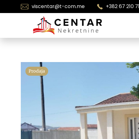
viscentar@t-com.me
+382 67 210 7
Prodaja