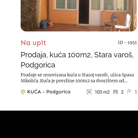
Na upit
ID - 1951
Prodaja, kuća 100m2, Stara varoš,
Podgorica
Prodaje se renovirana kuća u Staroj varoši, ulica Spasa
Nikolića. Kuća je površine 100m2 sa dvorištem od
30m2. Kuća je na 2...
KUĆA - Podgorica
100 m2
2
1