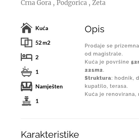
Crna Gora , Podgorica , Zeta
Opis
Kuća
52 m2
Prodaje se prizemn
od magistrale.
2
Kuća je površine
52
221m2
.
1
Struktura
: hodnik, 
Namješten
kupatilo, terasa.
Kuća je renovirana,
1
Karakteristike