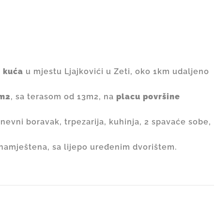
a
kuća
u mjestu Ljajkovići u Zeti, oko 1km udaljeno
m2
, sa terasom od 13m2, na
placu površine
dnevni boravak, trpezarija, kuhinja, 2 spavaće sobe,
 namještena, sa lijepo uređenim dvorištem.