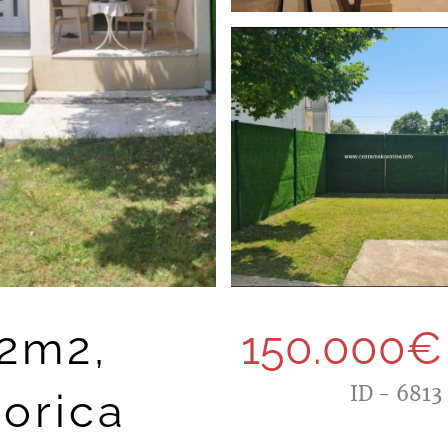
52m2,
150.000€
ID - 6813
gorica