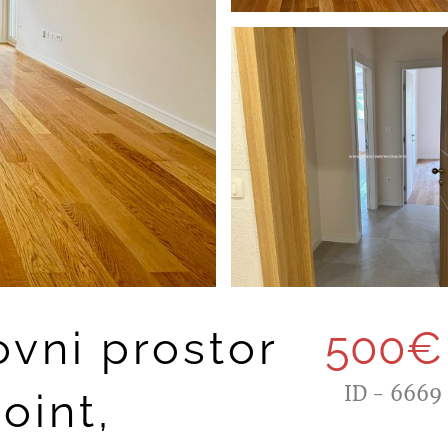
ovni prostor
500€
ID - 6669
oint,