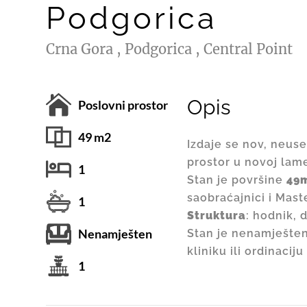
Podgorica
Crna Gora , Podgorica , Central Point
Opis
Poslovni prostor
49 m2
Izdaje se nov, neus
prostor u novoj lame
1
Stan je površine
49
saobraćajnici i Mast
1
Struktura
: hodnik, 
Nenamješten
Stan je nenamješten,
kliniku ili ordinaciju 
1