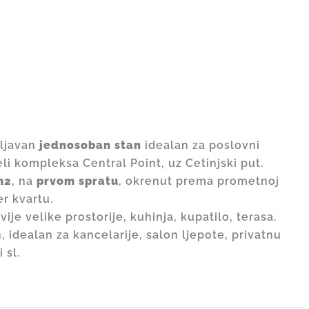
eljavan
jednosoban stan
idealan za poslovni
li kompleksa Central Point, uz Cetinjski put.
m2
, na
prvom spratu
, okrenut prema prometnoj
er kvartu.
dvije velike prostorije, kuhinja, kupatilo, terasa.
 idealan za kancelarije, salon ljepote, privatnu
i sl.