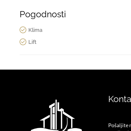
Pogodnosti
Klima
Lift
Konta
Pošaljite 