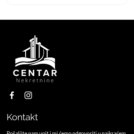
Kontakt
Pošaljite nam upit i mi ćemo odgovoriti u najkraćem