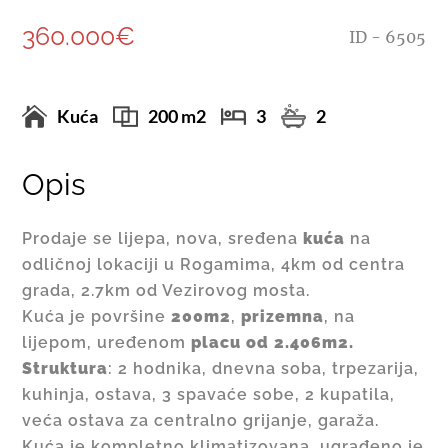
360.000€
ID - 6505
Kuća
200 m2
3
2
Opis
Prodaje se lijepa, nova, sređena
kuća
na
odličnoj lokaciji u Rogamima, 4km od centra
grada, 2.7km od Vezirovog mosta.
Kuća je površine
200m2
,
prizemna
, na
lijepom, uređenom
placu od 2.406m2.
Struktura
: 2 hodnika, dnevna soba, trpezarija,
kuhinja, ostava, 3 spavaće sobe, 2 kupatila,
veća ostava za centralno grijanje, garaža.
Kuća je kompletno klimatizovana, ugrađeno je