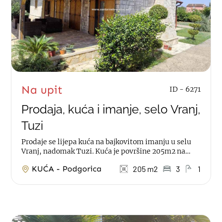
Na upit
ID - 6271
Prodaja, kuća i imanje, selo Vranj,
Tuzi
Prodaje se lijepa kuća na bajkovitom imanju u selu
Vranj, nadomak Tuzi. Kuća je površine 205m2 na
10.000m2 placa, sa ljetnjikovcem 42m2 i...
KUĆA - Podgorica
205 m2
3
1