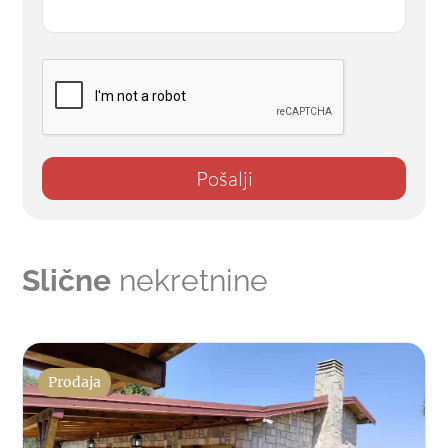
Pošalji
Slične
nekretnine
Prodaja