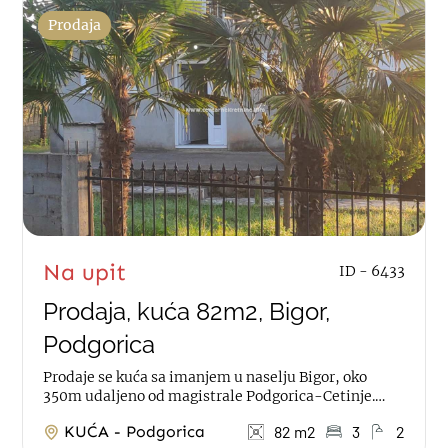
Prodaja
Na upit
ID - 6433
Prodaja, kuća 82m2, Bigor,
Podgorica
Prodaje se kuća sa imanjem u naselju Bigor, oko
350m udaljeno od magistrale Podgorica-Cetinje.
Kuća je povrsine 82m2, kaskadna, na lijepom,...
KUĆA - Podgorica
82 m2
3
2