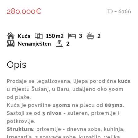
280.000€
ID - 6766
Kuća
150 m2
3
2
Nenamješten
2
Opis
Prodaje se legalizovana, lijepa porodična
kuća
u mjestu Šušanj, u Baru, udaljeno oko 500m
od plaže.
Kuća je površine
150m2
na placu od
883m2
.
Sastoji se od
3 nivoa
- suteren, prizemlje i
potkrovlje.
Struktura
: prizemlje - dnevna soba, kuhinja,
trpezarija, 2 spavaće sobe, kupatilo, velika